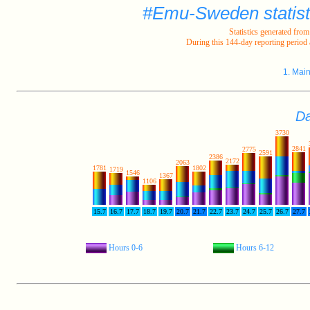
#Emu-Sweden statist
Statistics generated fr
During this 144-day reporting period
1. Mai
Da
3730
2841
2775
2591
2386
2172
2063
1781
1802
1719
1546
1367
1106
15.7
16.7
17.7
18.7
19.7
20.7
21.7
22.7
23.7
24.7
25.7
26.7
27.7
Hours 0-6
Hours 6-12