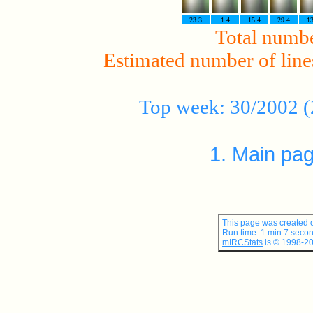
23.3
1.4
15.4
29.4
13
Total numbe
Estimated number of lines
Top week: 30/2002 (2
1. Main pa
This page was created 
Run time: 1 min 7 secon
mIRCStats
is © 1998-20