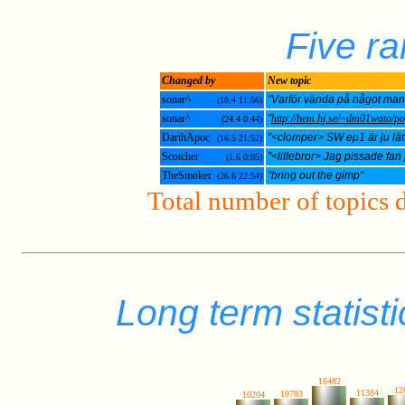
Five r
Changed by
New topic
sonar^
"Varför vända på något ma
(18.4 11:56)
sonar^
"
http://hem.hj.se/~dm01wato/po
(24.4 0:44)
DarthApoc
"<clomper> SW ep1 är ju lätt
(16.5 21:52)
Scotcher
"<liIIebror> Jag pissade fan
(1.6 0:05)
TheSmoker
"bring out the gimp"
(26.6 22:54)
Total number of topics 
Long term statist
16482
12
11384
10783
10204