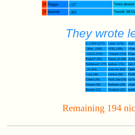
28
Haggar
"snes device 
327
29
hamstah
"musik: McVa
303
They wrote le
C_CliFF (277)
+mrk^ (276)
coal^
_Matt_ (186)
+FEL (180)
+Fans
+Lei-Li (119)
+Juniper (115)
Flame
Pojke17 (99)
Daniel_85 (94)
Anthy
NaMeLesS^ (77)
mellow- (76)
Jejk 
_Jsr (64)
maxi-sco (63)
Opad|
^coal (49)
version (48)
Fluff
Chedd (34)
Fluff_Dad (33)
clo^it
Gunnar (28)
Baddaren (28)
whpbo
Drutten (23)
Storebror (22)
steelb
Remaining 194 nick