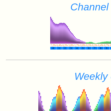
Channel 
7,2%
6,4%
6,2%
3,8%
1,7%
0,8%
0,5%
0,3%
0,4%
0,7%
0
1
2
3
4
5
6
7
8
9
Weekly 