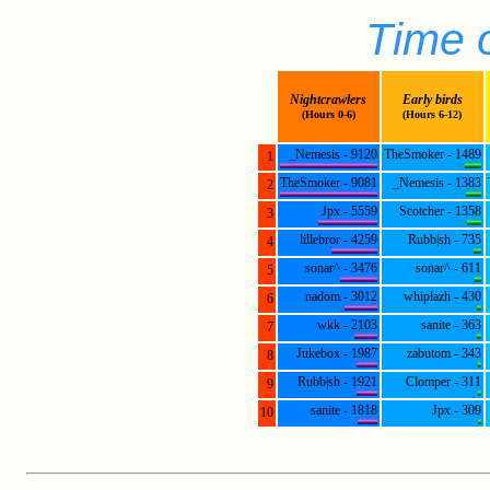
Time o
Nightcrawlers
Early birds
(Hours 0-6)
(Hours 6-12)
_Nemesis - 9120
TheSmoker - 1489
1
TheSmoker - 9081
_Nemesis - 1383
2
Jpx - 5559
Scotcher - 1358
3
lillebror - 4259
Rubb|sh - 735
4
sonar^ - 3476
sonar^ - 611
5
nadom - 3012
whiplazh - 430
6
wkk - 2103
sanite - 363
7
Jukebox - 1987
zabutom - 343
8
Rubb|sh - 1921
Clomper - 311
9
sanite - 1818
Jpx - 309
10