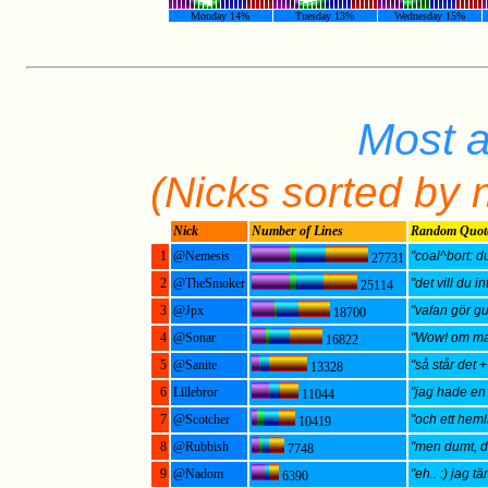
Monday 14%
Tuesday 13%
Wednesday 15%
Most a
(Nicks sorted by n
Nick
Number of Lines
Random Quot
1
@Nemesis
"coal^bort: du
27731
2
@TheSmoker
"det vill du in
25114
3
@Jpx
"vafan gör gu
18700
4
@Sonar
"Wow! om man
16822
5
@Sanite
"så står det 
13328
6
Lillebror
"jag hade en l
11044
7
@Scotcher
"och ett hemli
10419
8
@Rubbish
"men dumt, då 
7748
9
@Nadom
"eh.. :) jag t
6390