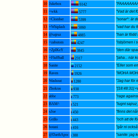
10
Jukebox
"FAAAAAAA
6142
11
+wkk
"Vad är det fö
5777
12
+Clomber
"sonar^: är d
5399
13
+Whiplash
"vad har du f
5060
14
@sajruz
"han är född 
4885
15
+zabutom
"isbjörnen i s
4247
16
+ZpIKeY
"den där spa
3845
17
+Fluffball
"jaha... när 
2317
18
Sanite
"Eller som en
2152
19
Raven
"MOHA MO
1926
20
Washout
"Jag har för m
1280
21
Zhokras
"[18:48:31] <
938
22
abbe
"rage against
773
23
BAM^
"lugnt sajruz,
521
24
xJoe
"finns det nå
450
25
Grillo
"och att de f
443
26
botani
"går ni också
416
27
@DarthApoc
"sanite: jag k
388