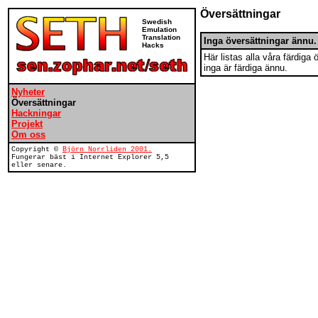
Översättningar
Swedish
Emulation
Translation
Inga översättningar ännu.
Hacks
Här listas alla våra färdiga
inga är färdiga ännu.
Nyheter
Översättningar
Hackningar
Projekt
Om oss
Copyright ©
Björn Norrliden 2001.
Fungerar bäst i Internet Explorer 5,5
eller senare.